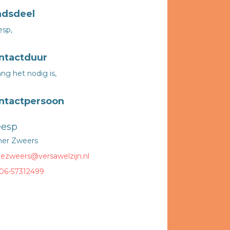
adsdeel
sp,
ntactduur
ng het nodig is,
ntactpersoon
esp
her Zweers
ezweers@versawelzijn.nl
06-57312499