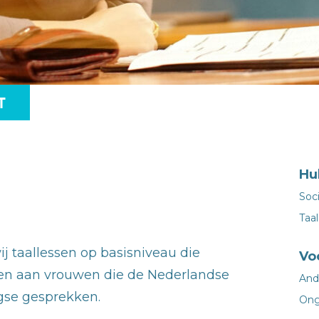
Hul
Soci
Taal
ij taallessen op basisniveau die
Vo
n aan vrouwen die de Nederlandse
And
agse gesprekken.
Ong