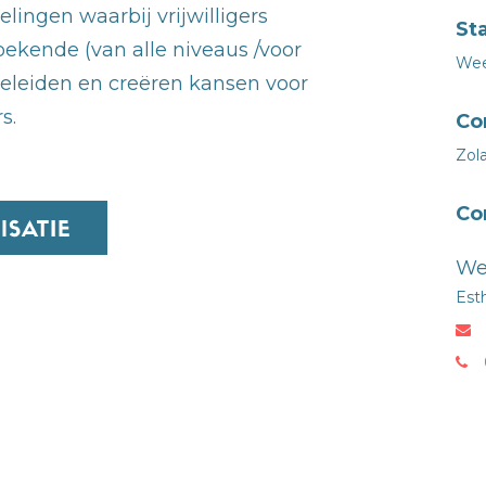
lingen waarbij vrijwilligers
St
ekende (van alle niveaus /voor
Wee
geleiden en creëren kansen voor
s.
Co
Zola
Co
We
Est