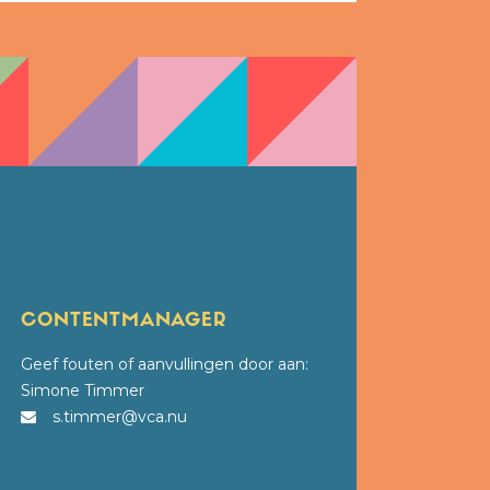
CONTENTMANAGER
Geef fouten of aanvullingen door aan:
Simone Timmer
s.timmer@vca.nu