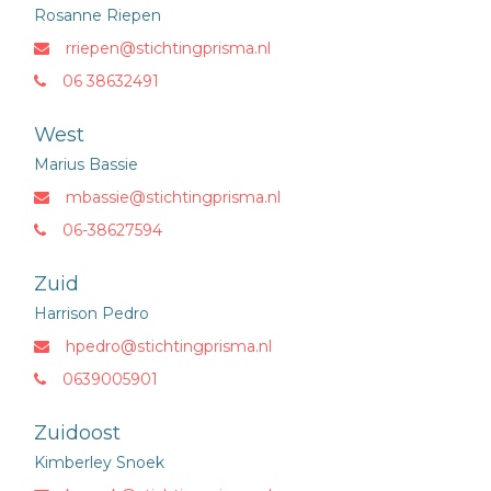
Rosanne Riepen
rriepen@stichtingprisma.nl
06 38632491
West
Marius Bassie
mbassie@stichtingprisma.nl
06-38627594
Zuid
Harrison Pedro
hpedro@stichtingprisma.nl
0639005901
Zuidoost
Kimberley Snoek