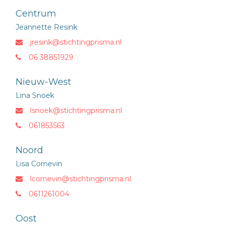
Centrum
Jeannette Resink
jresink@stichtingprisma.nl
06 38851929
Nieuw-West
Lina Snoek
lsnoek@stichtingprisma.nl
061853563
Noord
Lisa Cornevin
lcornevin@stichtingprisma.nl
0611261004
Oost